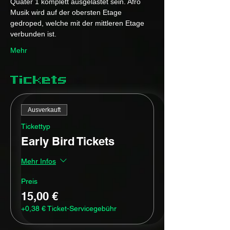
Quater 1 komplett ausgelastet sein. Afro 
Musik wird auf der obersten Etage 
gedroped, welche mit der mittleren Etage 
verbunden ist. 
Mehr
Tickets
Ausverkauft
Tickettyp
Early Bird Tickets
Mehr Infos
Preis
15,00 €
+0,38 € Ticket-Servicegebühr