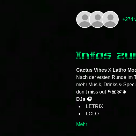
+274 
Infos zu
Cactus Vibes
 X 
Latfro Mo
Nach der ersten Runde im T
mehr Musik, Drinks & Speci
don’t miss out 🤞🏽💯🌵
DJs 🎧
LETRIX 
LOLO
Mehr