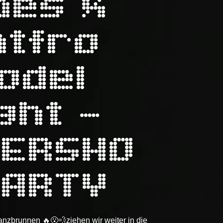
bes X
atfro
odel
ght -
TERSHO
PARTY
nzbrunnen 🔥😮‍💨ziehen wir weiter in die